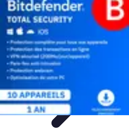
Ludo Tech
Tech et Matériel
Impact des Technologies
Tendances
Technologiques
Innovations Ludiques
Guides Pratiques
Ludo Tech