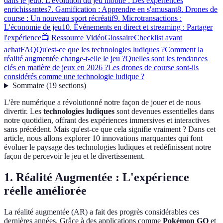
dans le jeu
6. L'évolution du jeu mobile : Des expériences
enrichissantes
7. Gamification : Apprendre en s'amusant
8. Drones de
course : Un nouveau sport récréatif
9. Microtransactions :
L'économie de jeu
10. Événements en direct et streaming : Partager
l'expérience
📺 Ressource Vidéo
Glossaire
Checklist avant
achat
FAQ
Qu'est-ce que les technologies ludiques ?
Comment la
réalité augmentée change-t-elle le jeu ?
Quelles sont les tendances
clés en matière de jeux en 2026 ?
Les drones de course sont-ils
considérés comme une technologie ludique ?
Sommaire
(
19
sections
)
L'ère numérique a révolutionné notre façon de jouer et de nous
divertir. Les
technologies ludiques
sont devenues essentielles dans
notre quotidien, offrant des expériences immersives et interactives
sans précédent. Mais qu'est-ce que cela signifie vraiment ? Dans cet
article, nous allons explorer 10 innovations marquantes qui font
évoluer le paysage des technologies ludiques et redéfinissent notre
façon de percevoir le jeu et le divertissement.
1. Réalité Augmentée : L'expérience
réelle améliorée
La réalité augmentée (AR) a fait des progrès considérables ces
dernières années. Grâce à des applications comme
Pokémon GO
et