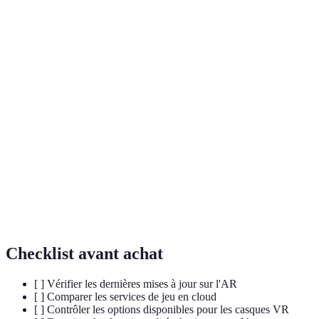
Terme
Définition
Réalité
Environnement simulé créé par des ordinateurs où
Virtuelle
l'utilisateur peut interagir de manière immersive.
(VR)
Réalité
Superposition d'éléments numériques sur le monde
Augmentée
réel via un écran, augmentant l'expérience
(AR)
utilisateur.
Token Non
Un actif numérique unique basé sur la blockchain,
Fongible
représentant la propriété d'un élément virtuel.
(NFT)
Checklist avant achat
[ ] Vérifier les dernières mises à jour sur l'AR
[ ] Comparer les services de jeu en cloud
[ ] Contrôler les options disponibles pour les casques VR