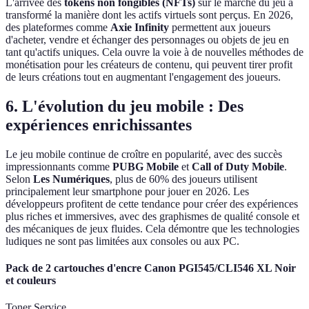
L'arrivée des
tokens non fongibles (NFTs)
sur le marché du jeu a
transformé la manière dont les actifs virtuels sont perçus. En 2026,
des plateformes comme
Axie Infinity
permettent aux joueurs
d'acheter, vendre et échanger des personnages ou objets de jeu en
tant qu'actifs uniques. Cela ouvre la voie à de nouvelles méthodes de
monétisation pour les créateurs de contenu, qui peuvent tirer profit
de leurs créations tout en augmentant l'engagement des joueurs.
6. L'évolution du jeu mobile : Des
expériences enrichissantes
Le jeu mobile continue de croître en popularité, avec des succès
impressionnants comme
PUBG Mobile
et
Call of Duty Mobile
.
Selon
Les Numériques
, plus de 60% des joueurs utilisent
principalement leur smartphone pour jouer en 2026. Les
développeurs profitent de cette tendance pour créer des expériences
plus riches et immersives, avec des graphismes de qualité console et
des mécaniques de jeux fluides. Cela démontre que les technologies
ludiques ne sont pas limitées aux consoles ou aux PC.
Pack de 2 cartouches d'encre Canon PGI545/CLI546 XL Noir
et couleurs
Toner Service