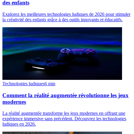
des enfants
Explorez les meilleures technologies ludiques de 2026 pour stimuler
la créativité des enfants grâce à des outils innovants et éducatifs.
Technologies ludiques
6
min
Comment la réalité augmentée révolutionne les jeux
modernes
La réalité augmentée transforme les jeux modernes en offrant une
expérience immersive sans précédent. Découvrez les technologies
ludiques en 2026.