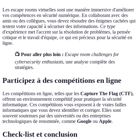
Les escape rooms virtuelles sont une manière immersive d'améliorer
vos compétences en sécurité numérique. En collaborant avec des
amis ou des collègues, vous devez résoudre des énigmes cachées qui
testent votre capacité à sécuriser des informations. Ce type
d'expérience met l'accent sur la résolution de problèmes, la pensée
critique et le travail d'équipe, ce qui est précieux pour la sécurité en
ligne.
📺 Pour aller plus loin :
Escape room challenges for
cybersecurity enthusiasts
, une analyse complète des
stratégies.
Participez à des compétitions en ligne
Les compétitions en ligne, telles que les
Capture The Flag (CTF)
,
offrent un environnement compétitif pour pratiquer la sécurité
informatique. Ces compétitions vous exposent à de vraies failles
informatiques que vous devez identifier et corriger. Elles sont
souvent soutenues par des universités ou des entreprises
technologiques de renommée, comme
Google
ou
Apple
.
Check-list et conclusion