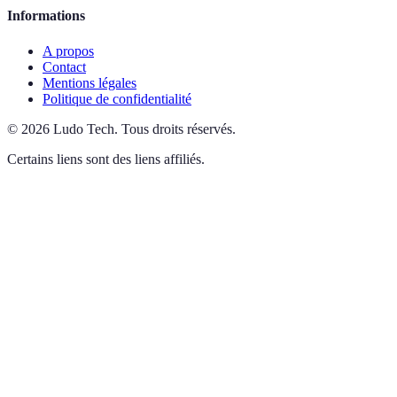
Informations
A propos
Contact
Mentions légales
Politique de confidentialité
©
2026
Ludo Tech
.
Tous droits réservés.
Certains liens sont des liens affiliés.