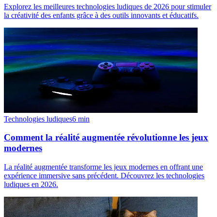
Explorez les meilleures technologies ludiques de 2026 pour stimuler
la créativité des enfants grâce à des outils innovants et éducatifs.
Technologies ludiques
6
min
Comment la réalité augmentée révolutionne les jeux
modernes
La réalité augmentée transforme les jeux modernes en offrant une
expérience immersive sans précédent. Découvrez les technologies
ludiques en 2026.