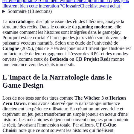
est-elle importante ?
Comment évolue-t-elle aujourd'hui ?
Quels jeux
illustrent bien cette integration ?
Glossaire
Checklist avant achat
Sommaire
(
13
sections
)
La
narratologie
, discipline issue des études littéraires, analyse la
structure des récits. Dans le contexte du
gaming moderne
, elle
examine comment les histoires sont intégrées dans le gameplay.
Pourquoi est-ce crucial ? Parce que les jeux vidéo sont devenus de
puissants vecteurs narratifs. Selon une étude de l'université de
Cologne
(2025), plus de 70% des joueurs affirment que l'histoire est
un facteur clé de leur engagement. L'essor des RPG et des mondes
ouverts (comme ceux de
Bethesda
ou
CD Projekt Red
) montre
une tendance vers des récits immersifs.
L'Impact de la Narratologie dans le
Game Design
Lors de nos tests sur des titres comme
The Witcher 3
et
Horizon
Zero Dawn
, nous avons observé que la narratologie influence
directement l'expérience utilisateur. En créant un univers riche et
captivant, un jeu peut transformer un simple joueur en acteur d'une
histoire. Les mécaniques de jeu sont souvent conçues pour soutenir
le récit, favorisant l'immersion totale. Par ailleurs,
UFC-Que
Choisir
note que ce sont souvent les histoires qui fidélisent.