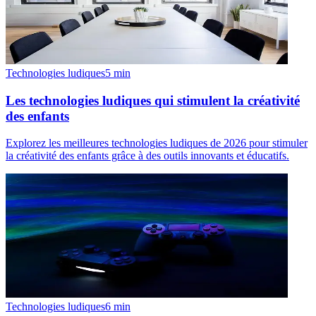
Technologies ludiques
5
min
Les technologies ludiques qui stimulent la créativité
des enfants
Explorez les meilleures technologies ludiques de 2026 pour stimuler
la créativité des enfants grâce à des outils innovants et éducatifs.
Technologies ludiques
6
min