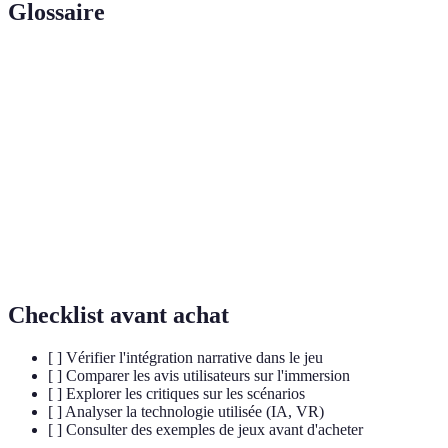
Glossaire
Terme
Définition
Narratologie
Etude des structures narratives et des récits.
Sentiment d'être plongé intégralement dans un
Immersion
monde virtuel.
Intelligence Artificielle, utilisée pour améliorer
IA
l'expérience des joueurs.
Checklist avant achat
[ ] Vérifier l'intégration narrative dans le jeu
[ ] Comparer les avis utilisateurs sur l'immersion
[ ] Explorer les critiques sur les scénarios
[ ] Analyser la technologie utilisée (IA, VR)
[ ] Consulter des exemples de jeux avant d'acheter