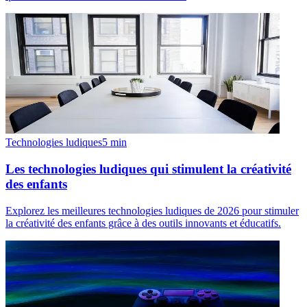
Technologies ludiques
5
min
Les technologies ludiques qui stimulent la créativité
des enfants
Explorez les meilleures technologies ludiques de 2026 pour stimuler
la créativité des enfants grâce à des outils innovants et éducatifs.