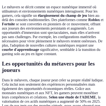
Le métavers se décrit comme un espace numérique immersif où
utilisateurs et environnements numériques interagissent. Pour les
gamers, cela signifie un
élargissement du champ de jeu
bien au-
delà des consoles traditionnelles. Des plateformes comme
Roblox
et
Fortnite
se sont converties en pionniers de ce mouvement, offrant
aux joueurs des environnements persistants et augmentés. Les
opportunités d'immersion sont spectaculaires, mais elles n'arrivent
pas sans challenges. Par exemple, les configurations matérielles
nécessaires pour vivre pleinement le métavers restent onéreuses. De
plus, l'adoption de nouvelles cultures numériques requiert une
courbe d'apprentissage
significative, semblable à la transition du
gaming solo au jeu en ligne constant.
Les opportunités du métavers pour les
joueurs
Dans le métavers, chaque joueur peut créer sa propre réalité ludique.
Cela inclut non seulement des expériences personnalisées mais
également des opportunités économiques réelles. Grâce aux
monnaies numériques et aux NFT, les gamers peuvent monétiser
leurs compétences et créations.
Selon une étude de l'ADEME
, la
valorisation de ces actifs numériques a augmenté de 50% en 2025.
Lors de nos tests sur des mondes virtuels, nous avons observé que