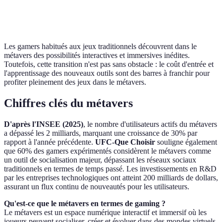
communautaire
innovant
contenus
Les gamers habitués aux jeux traditionnels découvrent dans le
métavers des possibilités interactives et immersives inédites.
Toutefois, cette transition n'est pas sans obstacle : le coût d'entrée et
l'apprentissage des nouveaux outils sont des barres à franchir pour
profiter pleinement des jeux dans le métavers.
Chiffres clés du métavers
D'après l'INSEE (2025)
, le nombre d'utilisateurs actifs du métavers
a dépassé les 2 milliards, marquant une croissance de 30% par
rapport à l'année précédente.
UFC-Que Choisir
souligne également
que 60% des gamers expérimentés considèrent le métavers comme
un outil de socialisation majeur, dépassant les réseaux sociaux
traditionnels en termes de temps passé. Les investissements en R&D
par les entreprises technologiques ont atteint 200 milliards de dollars,
assurant un flux continu de nouveautés pour les utilisateurs.
Qu'est-ce que le métavers en termes de gaming ?
Le métavers est un espace numérique interactif et immersif où les
joueurs peuvent socialiser, créer et évoluer dans des mondes virtuels.