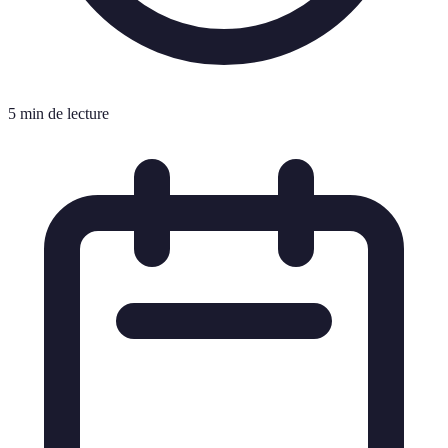
5 min de lecture