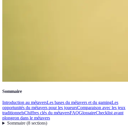
Sommaire
Introduction au métavers
Les bases du métavers et du gaming
Les
opportunités du métavers pour les joueurs
Comparaison avec les jeux
traditionnels
Chiffres clés du métavers
FAQ
Glossaire
Checklist avant
plongeon dans le métavers
Sommaire
(
8
sections
)