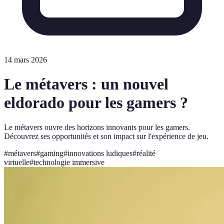
14 mars 2026
Le métavers : un nouvel
eldorado pour les gamers ?
Le métavers ouvre des horizons innovants pour les gamers.
Découvrez ses opportunités et son impact sur l'expérience de jeu.
#
métavers
#
gaming
#
innovations ludiques
#
réalité
virtuelle
#
technologie immersive