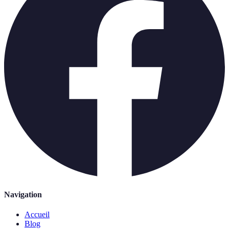
Navigation
Accueil
Blog