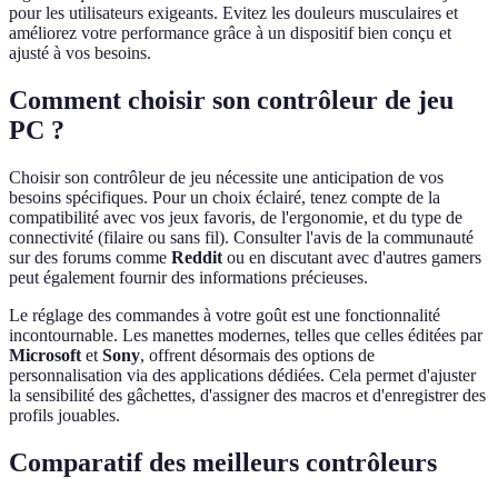
pour les utilisateurs exigeants. Evitez les douleurs musculaires et
améliorez votre performance grâce à un dispositif bien conçu et
ajusté à vos besoins.
Comment choisir son contrôleur de jeu
PC ?
Choisir son contrôleur de jeu nécessite une anticipation de vos
besoins spécifiques. Pour un choix éclairé, tenez compte de la
compatibilité avec vos jeux favoris, de l'ergonomie, et du type de
connectivité (filaire ou sans fil). Consulter l'avis de la communauté
sur des forums comme
Reddit
ou en discutant avec d'autres gamers
peut également fournir des informations précieuses.
Le réglage des commandes à votre goût est une fonctionnalité
incontournable. Les manettes modernes, telles que celles éditées par
Microsoft
et
Sony
, offrent désormais des options de
personnalisation via des applications dédiées. Cela permet d'ajuster
la sensibilité des gâchettes, d'assigner des macros et d'enregistrer des
profils jouables.
Comparatif des meilleurs contrôleurs