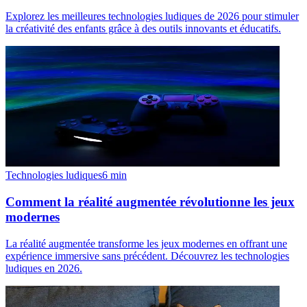
Explorez les meilleures technologies ludiques de 2026 pour stimuler
la créativité des enfants grâce à des outils innovants et éducatifs.
Technologies ludiques
6
min
Comment la réalité augmentée révolutionne les jeux
modernes
La réalité augmentée transforme les jeux modernes en offrant une
expérience immersive sans précédent. Découvrez les technologies
ludiques en 2026.