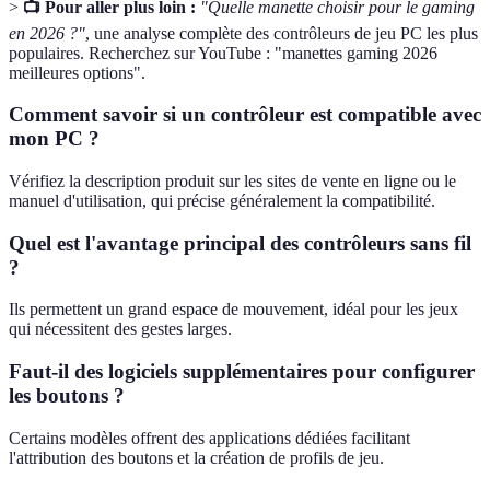
>
📺 Pour aller plus loin :
"Quelle manette choisir pour le gaming
en 2026 ?"
, une analyse complète des contrôleurs de jeu PC les plus
populaires. Recherchez sur YouTube : "manettes gaming 2026
meilleures options".
Comment savoir si un contrôleur est compatible avec
mon PC ?
Vérifiez la description produit sur les sites de vente en ligne ou le
manuel d'utilisation, qui précise généralement la compatibilité.
Quel est l'avantage principal des contrôleurs sans fil
?
Ils permettent un grand espace de mouvement, idéal pour les jeux
qui nécessitent des gestes larges.
Faut-il des logiciels supplémentaires pour configurer
les boutons ?
Certains modèles offrent des applications dédiées facilitant
l'attribution des boutons et la création de profils de jeu.