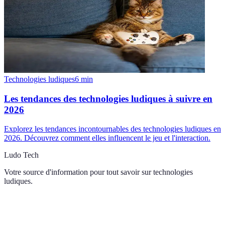
Technologies ludiques
6
min
Les tendances des technologies ludiques à suivre en
2026
Explorez les tendances incontournables des technologies ludiques en
2026. Découvrez comment elles influencent le jeu et l'interaction.
Ludo Tech
Votre source d'information pour tout savoir sur
technologies
ludiques
.