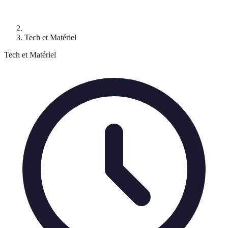
Tech et Matériel
Tech et Matériel