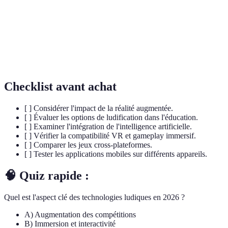
Application des mécanismes de jeu dans des
Ludification
contextes non ludiques.
Intelligence
Systèmes capables d'apprendre et d'adapter leurs
Artificielle
actions en fonction des données.
Checklist avant achat
[ ] Considérer l'impact de la réalité augmentée.
[ ] Évaluer les options de ludification dans l'éducation.
[ ] Examiner l'intégration de l'intelligence artificielle.
[ ] Vérifier la compatibilité VR et gameplay immersif.
[ ] Comparer les jeux cross-plateformes.
[ ] Tester les applications mobiles sur différents appareils.
🧠 Quiz rapide :
Quel est l'aspect clé des technologies ludiques en 2026 ?
A) Augmentation des compétitions
B) Immersion et interactivité