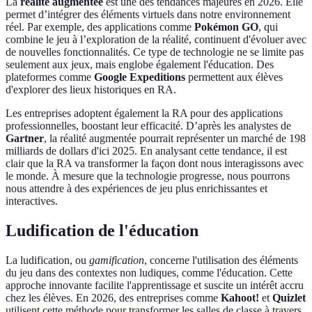
La
réalité augmentée
est une des tendances majeures en 2026. Elle
permet d’intégrer des éléments virtuels dans notre environnement
réel. Par exemple, des applications comme
Pokémon GO
, qui
combine le jeu à l’exploration de la réalité, continuent d'évoluer avec
de nouvelles fonctionnalités. Ce type de technologie ne se limite pas
seulement aux jeux, mais englobe également l'éducation. Des
plateformes comme
Google Expeditions
permettent aux élèves
d'explorer des lieux historiques en RA.
Les entreprises adoptent également la RA pour des applications
professionnelles, boostant leur efficacité. D’après les analystes de
Gartner
, la réalité augmentée pourrait représenter un marché de 198
milliards de dollars d'ici 2025. En analysant cette tendance, il est
clair que la RA va transformer la façon dont nous interagissons avec
le monde. À mesure que la technologie progresse, nous pourrons
nous attendre à des expériences de jeu plus enrichissantes et
interactives.
Ludification de l'éducation
La ludification, ou
gamification
, concerne l'utilisation des éléments
du jeu dans des contextes non ludiques, comme l'éducation. Cette
approche innovante facilite l'apprentissage et suscite un intérêt accru
chez les élèves. En 2026, des entreprises comme
Kahoot!
et
Quizlet
utilisent cette méthode pour transformer les salles de classe à travers