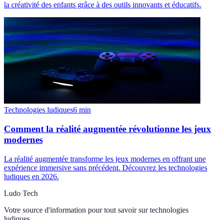
la créativité des enfants grâce à des outils innovants et éducatifs.
Technologies ludiques
6
min
Comment la réalité augmentée révolutionne les jeux
modernes
La réalité augmentée transforme les jeux modernes en offrant une
expérience immersive sans précédent. Découvrez les technologies
ludiques en 2026.
Ludo Tech
Votre source d'information pour tout savoir sur
technologies
ludiques
.