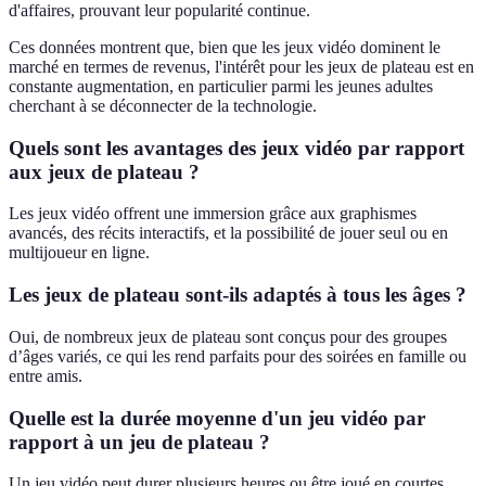
d'affaires, prouvant leur popularité continue.
Ces données montrent que, bien que les jeux vidéo dominent le
marché en termes de revenus, l'intérêt pour les jeux de plateau est en
constante augmentation, en particulier parmi les jeunes adultes
cherchant à se déconnecter de la technologie.
Quels sont les avantages des jeux vidéo par rapport
aux jeux de plateau ?
Les jeux vidéo offrent une immersion grâce aux graphismes
avancés, des récits interactifs, et la possibilité de jouer seul ou en
multijoueur en ligne.
Les jeux de plateau sont-ils adaptés à tous les âges ?
Oui, de nombreux jeux de plateau sont conçus pour des groupes
d’âges variés, ce qui les rend parfaits pour des soirées en famille ou
entre amis.
Quelle est la durée moyenne d'un jeu vidéo par
rapport à un jeu de plateau ?
Un jeu vidéo peut durer plusieurs heures ou être joué en courtes