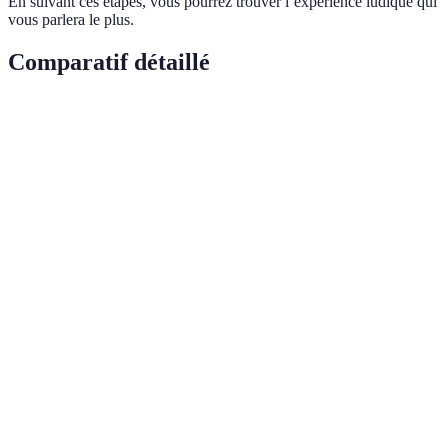
En suivant ces étapes, vous pourrez trouver l’expérience ludique qui
vous parlera le plus.
Comparatif détaillé
Critère
Jeux Vidéo
Jeux de Plateau
Verdict
Nécessite
Les jeux de
un
Nécessite peu de
plateau sont
Accessibilité
équipement
matériel
plus
spécifique
accessibles.
Les jeux de
Peut être en
Favorise les
plateau
Interaction
solo ou en
interactions
encouragent
sociale
ligne
physiques
plus
d'interaction.
Graphismes
Les jeux
et
Tactile et
vidéo sont
Immersion