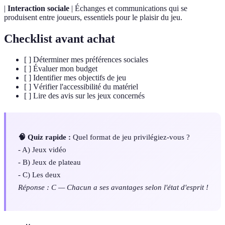
|
Interaction sociale
| Échanges et communications qui se
produisent entre joueurs, essentiels pour le plaisir du jeu.
Checklist avant achat
[ ] Déterminer mes préférences sociales
[ ] Évaluer mon budget
[ ] Identifier mes objectifs de jeu
[ ] Vérifier l'accessibilité du matériel
[ ] Lire des avis sur les jeux concernés
🧠 Quiz rapide :
Quel format de jeu privilégiez-vous ?
- A) Jeux vidéo
- B) Jeux de plateau
- C) Les deux
Réponse : C — Chacun a ses avantages selon l'état d'esprit !