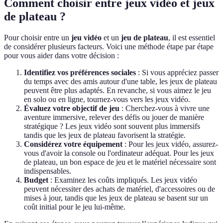
Comment choisir entre jeux vidéo et jeux
de plateau ?
Pour choisir entre un
jeu vidéo
et un
jeu de plateau
, il est essentiel
de considérer plusieurs facteurs. Voici une méthode étape par étape
pour vous aider dans votre décision :
Identifiez vos préférences sociales
: Si vous appréciez passer
du temps avec des amis autour d'une table, les jeux de plateau
peuvent être plus adaptés. En revanche, si vous aimez le jeu
en solo ou en ligne, tournez-vous vers les jeux vidéo.
Évaluez votre objectif de jeu
: Cherchez-vous à vivre une
aventure immersive, relever des défis ou jouer de manière
stratégique ? Les jeux vidéo sont souvent plus immersifs
tandis que les jeux de plateau favorisent la stratégie.
Considérez votre équipement
: Pour les jeux vidéo, assurez-
vous d'avoir la console ou l'ordinateur adéquat. Pour les jeux
de plateau, un bon espace de jeu et le matériel nécessaire sont
indispensables.
Budget
: Examinez les coûts impliqués. Les jeux vidéo
peuvent nécessiter des achats de matériel, d'accessoires ou de
mises à jour, tandis que les jeux de plateau se basent sur un
coût initial pour le jeu lui-même.