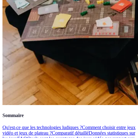
Sommaire
Qu'est-ce que les technologies ludiques ?
Comment choisir entre jeux
vidéo et jeux de plateau ?
Comparatif détaillé
Données statistiques sur