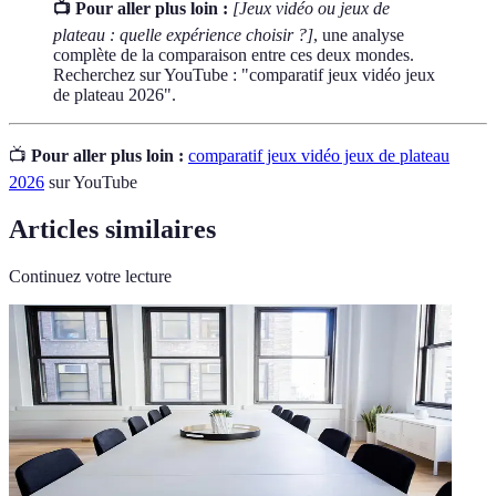
📺 Pour aller plus loin :
[Jeux vidéo ou jeux de
plateau : quelle expérience choisir ?]
, une analyse
complète de la comparaison entre ces deux mondes.
Recherchez sur YouTube : "comparatif jeux vidéo jeux
de plateau 2026".
📺
Pour aller plus loin :
comparatif jeux vidéo jeux de plateau
2026
sur YouTube
Articles similaires
Continuez votre lecture