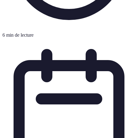
6 min de lecture