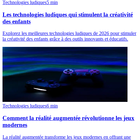
Technologies ludiques
5
min
Les technologies ludiques qui stimulent la créativité
des enfants
Explorez les meilleures technologies ludiques de 2026 pour stimuler
la créativité des enfants grâce à des outils innovants et éducatifs.
Technologies ludiques
6
min
Comment la réalité augmentée révolutionne les jeux
modernes
La réalité augmentée transforme les jeux modernes en offrant une