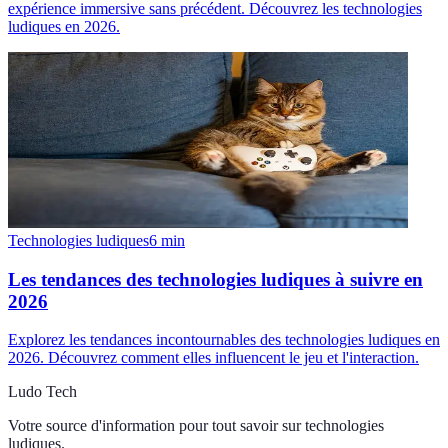
expérience immersive sans précédent. Découvrez les technologies
ludiques en 2026.
Technologies ludiques
6
min
Les tendances des technologies ludiques à suivre en
2026
Explorez les tendances incontournables des technologies ludiques en
2026. Découvrez comment elles influencent le jeu et l'interaction.
Ludo Tech
Votre source d'information pour tout savoir sur
technologies
ludiques
.