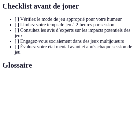
Checklist avant de jouer
[ ] Vérifiez le mode de jeu approprié pour votre humeur
[ ] Limitez votre temps de jeu à 2 heures par session
[ ] Consultez les avis d’experts sur les impacts potentiels des
jeux
[ ] Engagez-vous socialement dans des jeux multijoueurs
[ ] Évaluez votre état mental avant et après chaque session de
jeu
Glossaire
Terme
Définition
Serious
Jeux conçus à des fins éducatives, de formation ou
Game
de thérapie
First Person Shooter
, un genre de jeu de tir à la
FPS
première personne