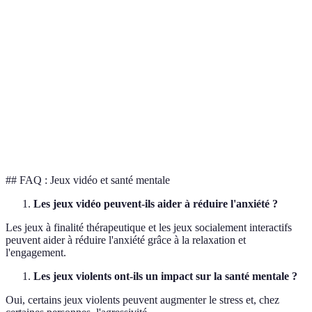
Type de Jeu
Effets Positifs
Effets Négatifs
Verdict
Renforcement
Stratégie
Stress léger
Modéré
cognitif
Réaction
Augmentation
FPS
Complexe
rapide
du stress
Immersion
Isolement
RPG
Mitigé
narrative
social
## FAQ : Jeux vidéo et santé mentale
Les jeux vidéo peuvent-ils aider à réduire l'anxiété ?
Les jeux à finalité thérapeutique et les jeux socialement interactifs
peuvent aider à réduire l'anxiété grâce à la relaxation et
l'engagement.
Les jeux violents ont-ils un impact sur la santé mentale ?
Oui, certains jeux violents peuvent augmenter le stress et, chez