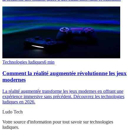
Technologies ludiques
6
min
Comment la réalité augmentée révolutionne les jeux
modernes
La réalité augmentée transforme les jeux modernes en offrant une
expérience immersive sans précédent. Découvrez les technologies
ludiques en 2026.
Ludo Tech
Votre source d'information pour tout savoir sur
technologies
ludiques
.