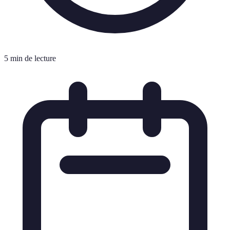
5 min de lecture