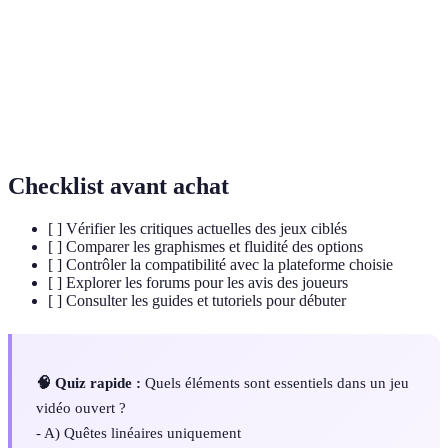
VR
l'immersion du joueur dans un univers en trois
dimensions grâce à un casque.
Fonctionnalité permettant à un jeu d'être joué sur
Cross-
différentes plateformes avec la même sauvegarde ou la
platform
possibilité de jouer en ligne ensemble.
Checklist avant achat
[ ] Vérifier les critiques actuelles des jeux ciblés
[ ] Comparer les graphismes et fluidité des options
[ ] Contrôler la compatibilité avec la plateforme choisie
[ ] Explorer les forums pour les avis des joueurs
[ ] Consulter les guides et tutoriels pour débuter
🧠 Quiz rapide :
Quels éléments sont essentiels dans un jeu
vidéo ouvert ?
- A) Quêtes linéaires uniquement