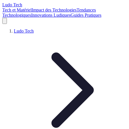
Ludo Tech
Tech et Matériel
Impact des Technologies
Tendances
Technologiques
Innovations Ludiques
Guides Pratiques
Ludo Tech