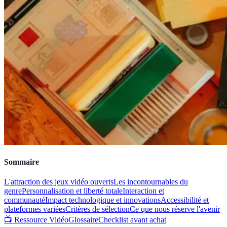
Sommaire
L'attraction des jeux vidéo ouverts
Les incontournables du
genre
Personnalisation et liberté totale
Interaction et
communauté
Impact technologique et innovations
Accessibilité et
plateformes variées
Critères de sélection
Ce que nous réserve l'avenir
📺 Ressource Vidéo
Glossaire
Checklist avant achat