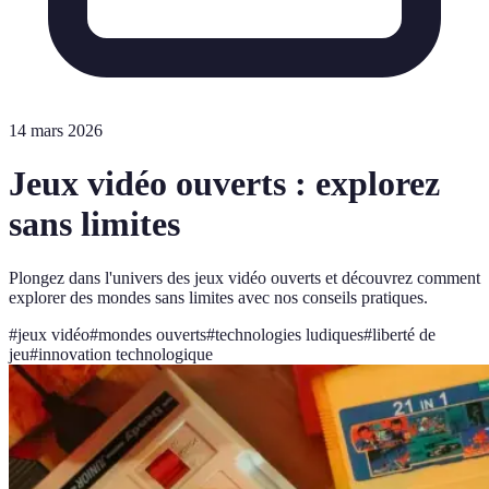
14 mars 2026
Jeux vidéo ouverts : explorez
sans limites
Plongez dans l'univers des jeux vidéo ouverts et découvrez comment
explorer des mondes sans limites avec nos conseils pratiques.
#
jeux vidéo
#
mondes ouverts
#
technologies ludiques
#
liberté de
jeu
#
innovation technologique