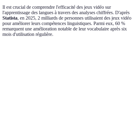
Il est crucial de comprendre l'efficacité des jeux vidéo sur
l'apprentissage des langues à travers des analyses chiffrées. D'après
Statista
, en 2025, 2 milliards de personnes utilisaient des jeux vidéo
pour améliorer leurs compétences linguistiques. Parmi eux, 60 %
remarquent une amélioration notable de leur vocabulaire après six
mois d'utilisation régulière.
Aspect
Jeux vidéo
Méthodes classiques
Avantage
Jeux
Motivation
Haute
Variable
vidéo
Jeux
Immersion
Forte
Faible
vidéo
Interaction
Jeux
Forte
Faible à modérée
sociale
vidéo
Méthodes
Accessibilité
Variable
Constante
classiques