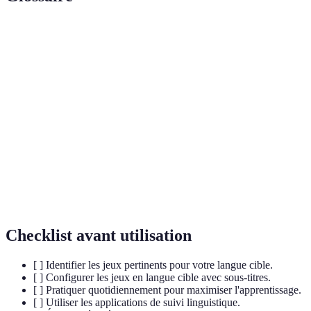
Terme
Définition
Processus de plonger dans un environnement
Immersion
linguistique pour capturer la langue de manière
naturelle.
Utilisation des éléments du jeu dans des contextes
Gamification
non ludiques pour motiver et engager.
Jeux où plusieurs personnes jouent dans le même
Multijoueur
environnement simultané en ligne.
Checklist avant utilisation
[ ] Identifier les jeux pertinents pour votre langue cible.
[ ] Configurer les jeux en langue cible avec sous-titres.
[ ] Pratiquer quotidiennement pour maximiser l'apprentissage.
[ ] Utiliser les applications de suivi linguistique.