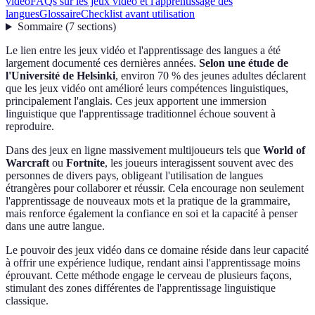
vidéo
FAQs sur les jeux vidéo et l'apprentissage des
langues
Glossaire
Checklist avant utilisation
Sommaire
(
7
sections
)
Le lien entre les jeux vidéo et l'apprentissage des langues a été
largement documenté ces dernières années.
Selon une étude de
l'Université de Helsinki
, environ 70 % des jeunes adultes déclarent
que les jeux vidéo ont amélioré leurs compétences linguistiques,
principalement l'anglais. Ces jeux apportent une immersion
linguistique que l'apprentissage traditionnel échoue souvent à
reproduire.
Dans des jeux en ligne massivement multijoueurs tels que
World of
Warcraft
ou
Fortnite
, les joueurs interagissent souvent avec des
personnes de divers pays, obligeant l'utilisation de langues
étrangères pour collaborer et réussir. Cela encourage non seulement
l'apprentissage de nouveaux mots et la pratique de la grammaire,
mais renforce également la confiance en soi et la capacité à penser
dans une autre langue.
Le pouvoir des jeux vidéo dans ce domaine réside dans leur capacité
à offrir une expérience ludique, rendant ainsi l'apprentissage moins
éprouvant. Cette méthode engage le cerveau de plusieurs façons,
stimulant des zones différentes de l'apprentissage linguistique
classique.