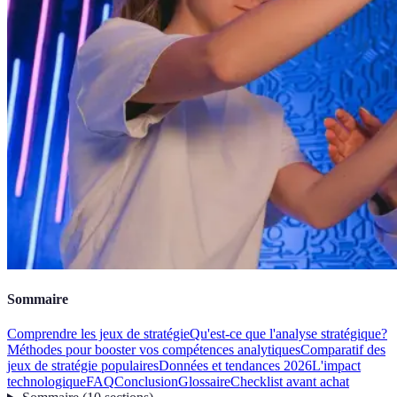
Sommaire
Comprendre les jeux de stratégie
Qu'est-ce que l'analyse stratégique?
Méthodes pour booster vos compétences analytiques
Comparatif des
jeux de stratégie populaires
Données et tendances 2026
L'impact
technologique
FAQ
Conclusion
Glossaire
Checklist avant achat