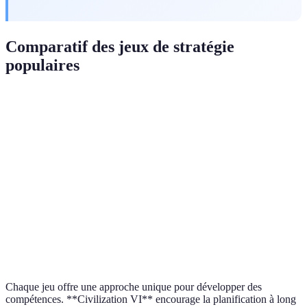
Comparatif des jeux de stratégie
populaires
Critère
Civilization VI
Starcraft II
Chess.com
Complexité
Élevée
Moyenne
Élevée
Temps de
Court
Long (>1h)
Variable
partie
(20m)
Multijoueur
Oui
Oui
Oui
Graphismes
Moyens
Excellents
Basique
Chaque jeu offre une approche unique pour développer des
compétences. **Civilization VI** encourage la planification à long