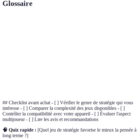
Glossaire
Terme
Définition
Éléments à gérer pour avancer dans un jeu de
Ressources
stratégie.
Mode de jeu permettant de jouer avec ou contre
Multijoueur
d'autres joueurs.
Plan d'action conçu pour atteindre un ou plusieurs
Stratégie
objectifs.
## Checklist avant achat - [ ] Vérifier le genre de stratégie qui vous
intéresse - [ ] Comparer la complexité des jeux disponibles - [ ]
Contrôler la compatibilité avec votre appareil - [ ] Évaluer l'aspect
multijoueur - [ ] Lire les avis et recommandations
🧠 Quiz rapide :
[Quel jeu de stratégie favorise le mieux la pensée à
long terme ?]