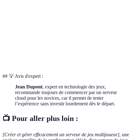
Fonctionnalité
Serveur dédié
Serveur cloud
Serveur pri
Performance
Excellente
Bonne
Moyenne
Coût initial
Élevé
Modéré
Bas
Configuration
Complexe
Simples
Moyenne
Scale-up facile
Moyen
Facile
Facile
## 💡 Avis d'expert :
Jean Dupont
, expert en technologie des jeux,
recommande toujours de commencer par un serveur
cloud pour les novices, car il permet de tester
l’expérience sans investir lourdement dès le départ.
📺 Pour aller plus loin :
[Créer et gérer efficacement un serveur de jeu multijoueur]
, une