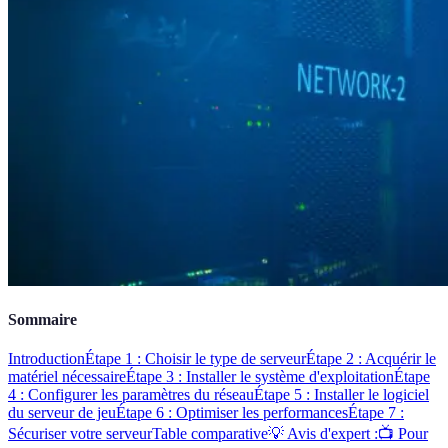
Sommaire
Introduction
Étape 1 : Choisir le type de serveur
Étape 2 : Acquérir le
matériel nécessaire
Étape 3 : Installer le système d'exploitation
Étape
4 : Configurer les paramètres du réseau
Étape 5 : Installer le logiciel
du serveur de jeu
Étape 6 : Optimiser les performances
Étape 7 :
Sécuriser votre serveur
Table comparative
💡 Avis d'expert :
📺 Pour