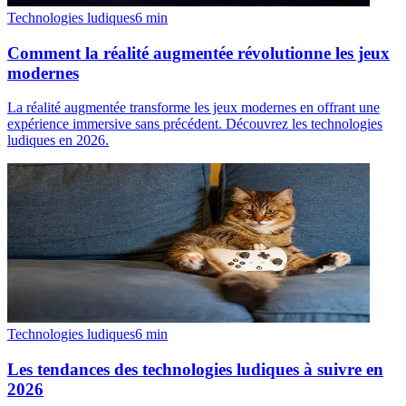
Technologies ludiques
6
min
Comment la réalité augmentée révolutionne les jeux
modernes
La réalité augmentée transforme les jeux modernes en offrant une
expérience immersive sans précédent. Découvrez les technologies
ludiques en 2026.
Technologies ludiques
6
min
Les tendances des technologies ludiques à suivre en
2026