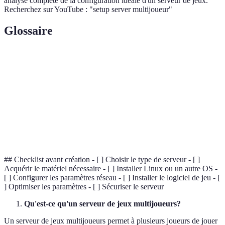
analyse complète de la configuration idéale d'un serveur de jeux.
Recherchez sur YouTube : "setup server multijoueur"
Glossaire
Terme
Définition
Serveur dédié
Un serveur complet réservé à une seule tâche.
Latence
Délai de transmission des données.
DDoS
Attaque surchargeant un serveur de requêtes.
## Checklist avant création - [ ] Choisir le type de serveur - [ ]
Acquérir le matériel nécessaire - [ ] Installer Linux ou un autre OS -
[ ] Configurer les paramètres réseau - [ ] Installer le logiciel de jeu - [
] Optimiser les paramètres - [ ] Sécuriser le serveur
Qu'est-ce qu'un serveur de jeux multijoueurs?
Un serveur de jeux multijoueurs permet à plusieurs joueurs de jouer