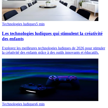
Technologies ludiques
5
min
Les technologies ludiques qui stimulent la créativité
des enfants
Explorez les meilleures technologies ludiques de 2026 pour stimuler
la créativité des enfants grâce à des outils innovants et éducatifs.
Technologies ludiques
6
min