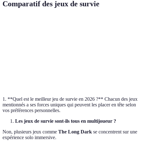
Comparatif des jeux de survie
Critère
The Forest
Subnautica
Green Hell
Raf
Ambiance
9/10
9/10
8/10
7/1
Graphismes
8/10
8/10
9/10
6/1
Difficulté
Moyenne
Elevée
Elevée
Moy
Innovation
Moyenne
Elevée
Moyenne
Ele
1. **Quel est le meilleur jeu de survie en 2026 ?** Chacun des jeux
mentionnés a ses forces uniques qui peuvent les placer en tête selon
vos préférences personnelles.
Les jeux de survie sont-ils tous en multijoueur ?
Non, plusieurs jeux comme
The Long Dark
se concentrent sur une
expérience solo immersive.