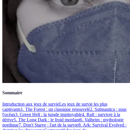
Sommaire
Introduction aux jeux de survie
Les jeux de survie les plus
captivants
1. The Forest : un classique renouvelé
2. Subnautica : sous
l'océan
3. Green Hell : la jungle impitoyable
4. Raft : survivre à la
dérive
5. The Long Dark : le froid mordant
6. Valheim : mythologie
nordique
7. Don't Starve : l'art de la survie
8. Ark: Survival Evolved :