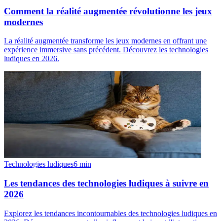
Comment la réalité augmentée révolutionne les jeux
modernes
La réalité augmentée transforme les jeux modernes en offrant une
expérience immersive sans précédent. Découvrez les technologies
ludiques en 2026.
Technologies ludiques
6
min
Les tendances des technologies ludiques à suivre en
2026
Explorez les tendances incontournables des technologies ludiques en