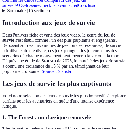
dominer les dinosaures
Comparatif des jeux de
survie
FAQ
Glossaire
Checklist avant achat
Conclusion
Sommaire
(
15
sections
)
Introduction aux jeux de survie
Dans l'univers riche et varié des jeux vidéo, le genre du
jeu de
survie
s'est établi comme l'un des plus palpitants et engageants.
Reposant sur des mécaniques de gestion des ressources, de survie
primitive et de créativité, ces jeux plongent les joueurs dans des
scénarios où chaque mouvement peut mener à la vie ou à la mort.
D'après une étude de
Statista
de 2025, le marché des jeux de survie
a connu une croissance de 15 % par an, témoignant de leur
popularité croissante.
Source : Statista
Les jeux de survie les plus captivants
Voici notre sélection des jeux de survie les plus immersifs à explorer,
parfaits pour les aventuriers en quête d'une intense expérience
ludique.
1. The Forest : un classique renouvelé
The Forest
, initialement sorti en 2014, continue de captiver les