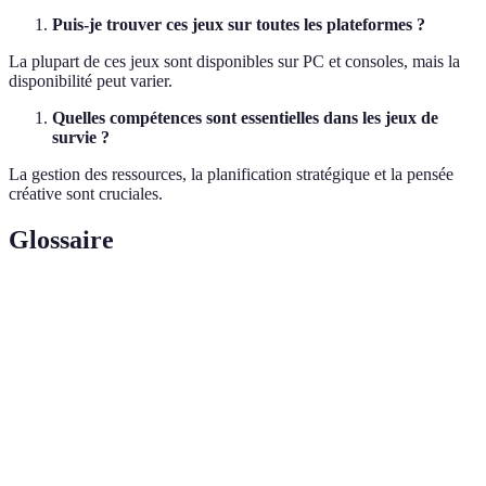
Puis-je trouver ces jeux sur toutes les plateformes ?
La plupart de ces jeux sont disponibles sur PC et consoles, mais la
disponibilité peut varier.
Quelles compétences sont essentielles dans les jeux de
survie ?
La gestion des ressources, la planification stratégique et la pensée
créative sont cruciales.
Glossaire
Terme
Définition
Survie
Maintien en vie face aux conditions hostiles
Fonctionnalité permettant à plusieurs personnes de
Multijoueur
jouer ensemble
Crafting
Fabrication d'objets à partir de ressources trouvées