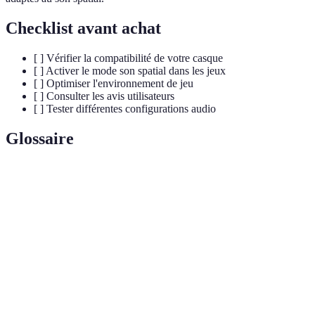
Checklist avant achat
[ ] Vérifier la compatibilité de votre casque
[ ] Activer le mode son spatial dans les jeux
[ ] Optimiser l'environnement de jeu
[ ] Consulter les avis utilisateurs
[ ] Tester différentes configurations audio
Glossaire
Terme
Définition
Son
Technologie audio qui crée un son en trois
spatial
dimensions.
Réalité
Environnement généré numériquement qui simule
virtuelle
une présence physique.
Sentiment d'être entièrement plongé dans une