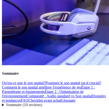
Sommaire
Qu'est-ce que le son spatial?
Pourquoi le son spatial est-il crucial?
Comment le son spatial améliore l'expérience de jeu
Étape 1 :
Paramétrage et équipements
Étape 2 : Optimisation de
l'environnement
Comparatif : Audio standard vs Son spatial
Données
et tendances
FAQ
Checklist avant achat
Glossaire
Sommaire
(
10
sections
)