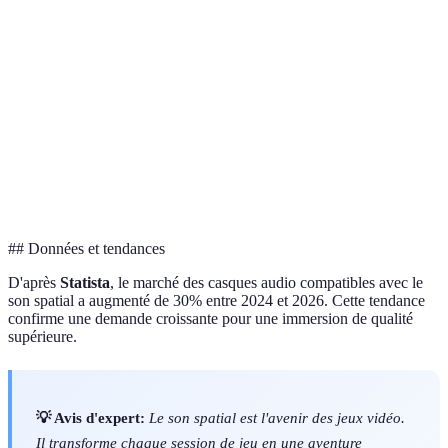
Immersion
Limité
Élevé
Son spatial
Précision
Basique
Avancée
Son spatial
Matériel
Disponible
Spécifique
Son spatial
Son spatial
Prix
Abordable
Variable
coût-efficace
## Données et tendances
D'après
Statista
, le marché des casques audio compatibles avec le
son spatial a augmenté de 30% entre 2024 et 2026. Cette tendance
confirme une demande croissante pour une immersion de qualité
supérieure.
💡 Avis d'expert:
Le son spatial est l'avenir des jeux vidéo.
Il transforme chaque session de jeu en une aventure