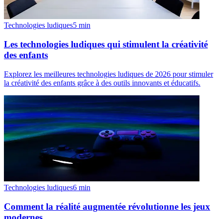
Technologies ludiques
5
min
Les technologies ludiques qui stimulent la créativité
des enfants
Explorez les meilleures technologies ludiques de 2026 pour stimuler
la créativité des enfants grâce à des outils innovants et éducatifs.
Technologies ludiques
6
min
Comment la réalité augmentée révolutionne les jeux
modernes