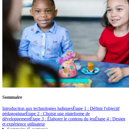
Sommaire
Introduction aux technologies ludiques
Étape 1 : Définir l'objectif
pédagogique
Étape 2 : Choisir une plateforme de
développement
Étape 3 : Élaborer le contenu du jeu
Étape 4 : Design
et expérience utilisateur