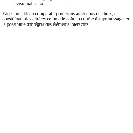
personnalisation.
Faites un tableau comparatif pour vous aider dans ce choix, en
considérant des critères comme le coût, la courbe d'apprentissage, et
la possibilité d'intégrer des éléments interactifs.
Critère
Unity
Kahoot!
Quizlet
Gratuit,
Gratuit avec
Coût
Gratuit
premium
options
payant
Courbe
Élevée
Faible
Faible
d'apprentissage
Très
Interactivité
Modérée
Modérée
interactive
Personnalisation
Élevée
Limitée
Limitée