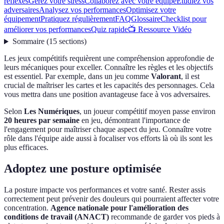
réflexes
Gérez votre stress
Collaborez avec votre équipe
Étudiez vos
adversaires
Analysez vos performances
Optimisez votre
équipement
Pratiquez régulièrement
FAQ
Glossaire
Checklist pour
améliorer vos performances
Quiz rapide
📺 Ressource Vidéo
Sommaire
(
15
sections
)
Les jeux compétitifs requièrent une compréhension approfondie de
leurs mécaniques pour exceller. Connaître les règles et les objectifs
est essentiel. Par exemple, dans un jeu comme
Valorant
, il est
crucial de maîtriser les cartes et les capacités des personnages. Cela
vous mettra dans une position avantageuse face à vos adversaires.
Selon
Les Numériques
, un joueur compétitif moyen passe environ
20 heures par semaine
en jeu, démontrant l'importance de
l'engagement pour maîtriser chaque aspect du jeu. Connaître votre
rôle dans l'équipe aide aussi à focaliser vos efforts là où ils sont les
plus efficaces.
Adoptez une posture optimisée
La posture impacte vos performances et votre santé. Rester assis
correctement peut prévenir des douleurs qui pourraient affecter votre
concentration.
Agence nationale pour l'amélioration des
conditions de travail (ANACT)
recommande de garder vos pieds à