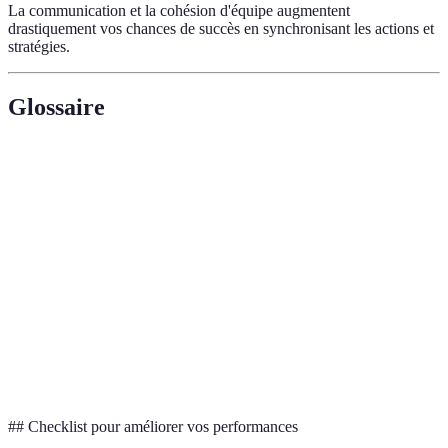
La communication et la cohésion d'équipe augmentent
drastiquement vos chances de succès en synchronisant les actions et
stratégies.
Glossaire
Terme
Définition
Frames per second, mesure de fluidité dans les jeux
FPS
vidéo.
Conception pour améliorer l'efficacité et le confort
Ergonomie
dans un environnement.
Planifié pour atteindre un objectif spécifique dans le
Stratégie
jeu.
## Checklist pour améliorer vos performances