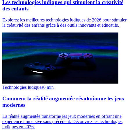
Les technologies ludiques qui stimulent la créativité
des enfants
Explorez les meilleures technologies ludiques de 2026 pour stimuler
la créativité des enfants grâce à des outils innovants et éducatifs.
Technologies ludiques
6
min
Comment la réalité augmentée révolutionne les jeux
modernes
La réalité augmentée transforme les jeux modernes en offrant une
expérience immersive sans précédent. Découvrez les technologies
ludiques en 2026.