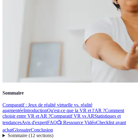
Sommaire
Comparatif : Jeux de réalité virtuelle vs. réalité
augmentée
Introduction
Qu'est-ce que la VR et l'AR ?
Comment
choisir entre VR et AR ?
Comparatif VR vs AR
Statistiques et
tendances
Avis d'expert
FAQ
📺 Ressource Vidéo
Checklist avant
achat
Glossaire
Conclusion
Sommaire
(
12
sections
)