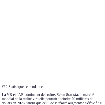
Intégration
Immersion
VR pour
Immersion
au monde
totale
l'immersion
réel
Élevé
Souvent
AR pour le
Budget
(casques
abordable
budget
nécessaires)
AR pour la
Portabilité
Limitée
Très portable
portabilité
Simulations,
Jeux
Dépend des
Applications
jeux
géospatiaux,
besoins
immersifs
info AR
### Statistiques et tendances
La VR et l'AR continuent de croître. Selon
Statista
, le marché
mondial de la réalité virtuelle pourrait atteindre 70 milliards de
dollars en 2026, tandis que celui de la réalité augmentée s'élève à 90