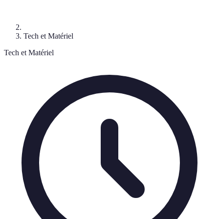
Tech et Matériel
Tech et Matériel