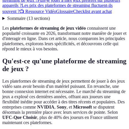
streaming de jeux ?
Puis-je jouer à mes jeux préférés sur plusieurs
appareils ?
Les prix des plateformes de streaming fluctuent-ils
souvent ?
📺 Ressource Vidéo
Glossaire
Checklist avant achat
Sommaire
(
13
sections
)
Les
plateformes de streaming de jeux vidéo
connaissent une
popularité croissante en 2026, transformant notre manière de jouer et
d'interagir en ligne. Dans cet article, nous comparons les principales
plateformes, explorons leurs spécificités, et découvrons celle qui
répond le mieux à vos besoins.
Qu'est-ce qu'une plateforme de streaming
de jeux ?
Les plateformes de streaming de jeux permettent de jouer à des jeux
vidéo sans avoir besoin d'un matériel puissant. En revanche, une
bonne connexion internet est nécessaire. Le marché du streaming de
jeux a explosé ces dernières années, offrant aux joueurs une
flexibilité inédite pour accéder à des titres récents et populaires. Des
entreprises comme
NVIDIA
,
Sony
, et
Microsoft
se disputent
désormais la première place avec leurs services de pointe. Selon
UFC-Que Choisir
, plus de 40% des joueurs en France utilisent
maintenant ces plateformes.