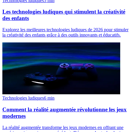
Technologies ludiques
5
min
Les technologies ludiques qui stimulent la créativité
des enfants
Explorez les meilleures technologies ludiques de 2026 pour stimuler
la créativité des enfants grâce à des outils innovants et éducatifs.
Technologies ludiques
6
min
Comment la réalité augmentée révolutionne les jeux
modernes
La réalité augmentée transforme les jeux modernes en offrant une