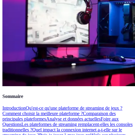
Sommaire
Introduction
Qu'est-ce qu'une plateforme de streaming de jeux ?
Comment choisir la meilleure plateforme ?
Comparaison des
principales plateformes
Analyse et données actuelles
Foire aux
Questions
Les plateformes de streaming remplacent-elles les consoles
traditionnelles ?
Quel impact la connexion internet a-t-elle sur le