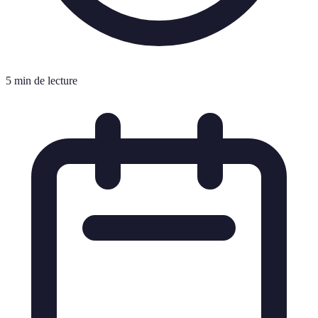
5 min de lecture