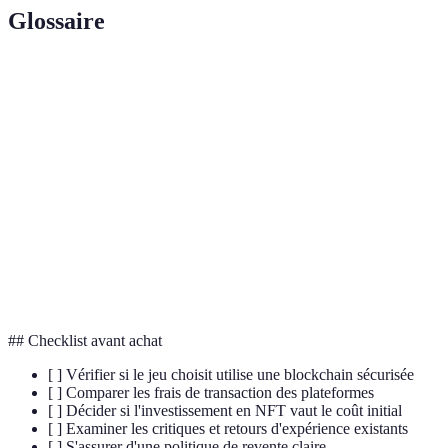
Glossaire
Terme
Définition
Token non fongible, actif numérique unique sur
NFT
une blockchain.
Technologie de stockage et de transmission
Blockchain
d’informations transparentes et sécurisées.
Gaming
Modèle économique permettant de monétiser
économique
l'expérience de jeu.
## Checklist avant achat
[ ] Vérifier si le jeu choisit utilise une blockchain sécurisée
[ ] Comparer les frais de transaction des plateformes
[ ] Décider si l'investissement en NFT vaut le coût initial
[ ] Examiner les critiques et retours d'expérience existants
[ ] S'assurer d'une politique de revente claire