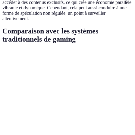
accéder à des contenus exclusifs, ce qui crée une économie parallèle
vibrante et dynamique. Cependant, cela peut aussi conduire à une
forme de spéculation non régulée, un point à surveiller
attentivement.
Comparaison avec les systèmes
traditionnels de gaming
Critère
Jeux avec NFT
Jeux traditionnels
Verdic
Propriété des
Avanta
Oui
Non
objets
NFT
Économie
Avanta
Décentralisée
Centralisée
interne
NFT
Accès à des
contenus
NFT requis
Souvent payant
Nuancé
exclusifs