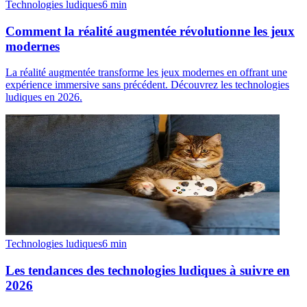
Technologies ludiques
6
min
Comment la réalité augmentée révolutionne les jeux
modernes
La réalité augmentée transforme les jeux modernes en offrant une
expérience immersive sans précédent. Découvrez les technologies
ludiques en 2026.
Technologies ludiques
6
min
Les tendances des technologies ludiques à suivre en
2026