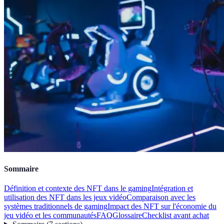
Sommaire
Définition et contexte des NFT dans le gaming
Intégration et
utilisation des NFT dans les jeux vidéo
Comparaison avec les
systèmes traditionnels de gaming
Impact des NFT sur l'économie du
jeu vidéo et les communautés
FAQ
Glossaire
Checklist avant achat