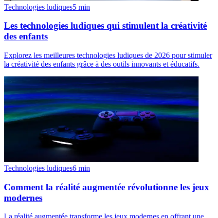
Technologies ludiques
5
min
Les technologies ludiques qui stimulent la créativité
des enfants
Explorez les meilleures technologies ludiques de 2026 pour stimuler
la créativité des enfants grâce à des outils innovants et éducatifs.
Technologies ludiques
6
min
Comment la réalité augmentée révolutionne les jeux
modernes
La réalité augmentée transforme les jeux modernes en offrant une