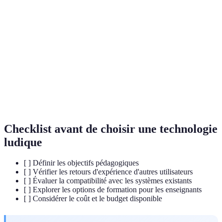
pour stimuler l'apprentissage et l'engagement des
ludiques
élèves.
Intégration de mécanismes de jeu dans des
Gamification
contextes non ludiques, comme l'éducation, pour
augmenter la motivation.
Environnement numérique où les enseignants et
Plateforme
les élèves interagissent, apprennent et participent à
éducative
des activités éducatives.
Checklist avant de choisir une technologie
ludique
[ ] Définir les objectifs pédagogiques
[ ] Vérifier les retours d'expérience d'autres utilisateurs
[ ] Évaluer la compatibilité avec les systèmes existants
[ ] Explorer les options de formation pour les enseignants
[ ] Considérer le coût et le budget disponible