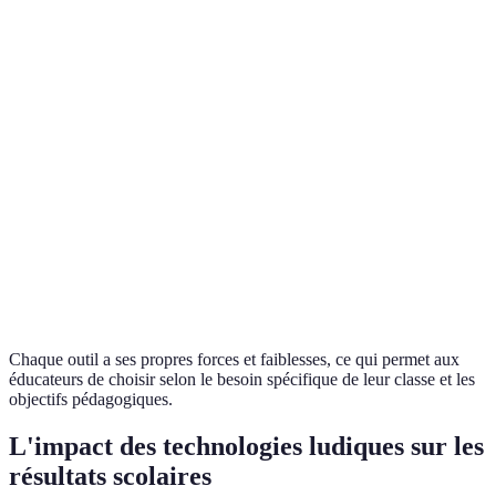
Payant
Plateforme
Classcraft
Payant
Élevée
Yes
de gestion
Minecraft:
Simulations
Intégration de
Education
Payant
Élevée
ludiques
contenu
Edition
Quiz et
Gratuit
Quizizz
jeux de
/
Élevée
Personnalisabl
révision
Payant
Chaque outil a ses propres forces et faiblesses, ce qui permet aux
éducateurs de choisir selon le besoin spécifique de leur classe et les
objectifs pédagogiques.
L'impact des technologies ludiques sur les
résultats scolaires