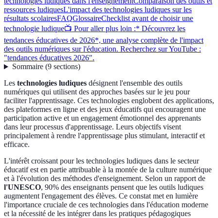
technologies ludiques dans l'enseignement
Comparaison des outils et
ressources ludiques
L'impact des technologies ludiques sur les
résultats scolaires
FAQ
Glossaire
Checklist avant de choisir une
technologie ludique
📺 Pour aller plus loin :* Découvrez les
tendances éducatives de 2026*, une analyse complète de l'impact
des outils numériques sur l'éducation. Recherchez sur YouTube :
"tendances éducatives 2026".
Sommaire
(
9
sections
)
Les
technologies ludiques
désignent l'ensemble des outils
numériques qui utilisent des approches basées sur le jeu pour
faciliter l'apprentissage. Ces technologies englobent des applications,
des plateformes en ligne et des jeux éducatifs qui encouragent une
participation active et un engagement émotionnel des apprenants
dans leur processus d'apprentissage. Leurs objectifs visent
principalement à rendre l'apprentissage plus stimulant, interactif et
efficace.
L'intérêt croissant pour les technologies ludiques dans le secteur
éducatif est en partie attribuable à la montée de la culture numérique
et à l'évolution des méthodes d'enseignement. Selon un rapport de
l'UNESCO
, 90% des enseignants pensent que les outils ludiques
augmentent l'engagement des élèves. Ce constat met en lumière
l'importance cruciale de ces technologies dans l'éducation moderne
et la nécessité de les intégrer dans les pratiques pédagogiques