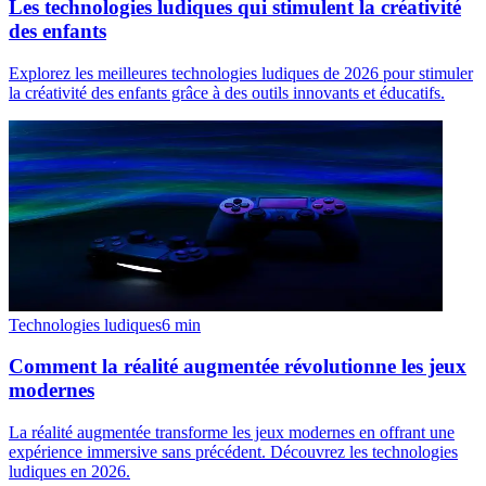
Les technologies ludiques qui stimulent la créativité
des enfants
Explorez les meilleures technologies ludiques de 2026 pour stimuler
la créativité des enfants grâce à des outils innovants et éducatifs.
Technologies ludiques
6
min
Comment la réalité augmentée révolutionne les jeux
modernes
La réalité augmentée transforme les jeux modernes en offrant une
expérience immersive sans précédent. Découvrez les technologies
ludiques en 2026.