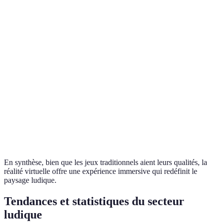
Limitée par le
Interactive et
supérie
Interactivité
gameplay
dynamique
en
traditionnel
interacti
Les jeu
Nécessite un
Accessible aux
traditio
Accessibilité
équipement
consoles et PC
sont plu
coûteux
accessib
La RV
Stable avec
Évolution
En constante
progres
quelques
des contenus
évolution
plus
innovations
rapidem
En synthèse, bien que les jeux traditionnels aient leurs qualités, la
réalité virtuelle offre une expérience immersive qui redéfinit le
paysage ludique.
Tendances et statistiques du secteur
ludique