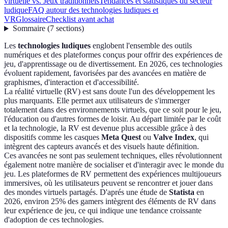
virtuelle vs. Jeux traditionnels
Tendances et statistiques du secteur
ludique
FAQ autour des technologies ludiques et
VR
Glossaire
Checklist avant achat
Sommaire
(
7
sections
)
Les
technologies ludiques
englobent l'ensemble des outils
numériques et des plateformes conçus pour offrir des expériences de
jeu, d'apprentissage ou de divertissement. En 2026, ces technologies
évoluent rapidement, favorisées par des avancées en matière de
graphismes, d'interaction et d'accessibilité.
La réalité virtuelle (RV) est sans doute l'un des développement les
plus marquants. Elle permet aux utilisateurs de s'immerger
totalement dans des environnements virtuels, que ce soit pour le jeu,
l'éducation ou d'autres formes de loisir. Au départ limitée par le coût
et la technologie, la RV est devenue plus accessible grâce à des
dispositifs comme les casques
Meta Quest
ou
Valve Index
, qui
intègrent des capteurs avancés et des visuels haute définition.
Ces avancées ne sont pas seulement techniques, elles révolutionnent
également notre manière de socialiser et d'interagir avec le monde du
jeu. Les plateformes de RV permettent des expériences multijoueurs
immersives, où les utilisateurs peuvent se rencontrer et jouer dans
des mondes virtuels partagés. D'aprés une étude de
Statista
en
2026, environ 25% des gamers intègrent des éléments de RV dans
leur expérience de jeu, ce qui indique une tendance croissante
d'adoption de ces technologies.