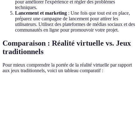
pour améliorer l'expérience et régler des problèmes
techniques.
Lancement et marketing
: Une fois que tout est en place,
préparez une campagne de lancement pour attirer les
utilisateurs. Utilisez des plateformes de médias sociaux et des
communautés en ligne pour promouvoir votre projet.
Comparaison : Réalité virtuelle vs. Jeux
traditionnels
Pour mieux comprendre la portée de la réalité virtuelle par rapport
aux jeux traditionnels, voici un tableau comparatif :
Critère
Réalité Virtuelle
Jeux Traditionnels
Verdict
La RV o
une
Immersion
Très élevée
Faible à modérée
immers
inégalée
La RV e