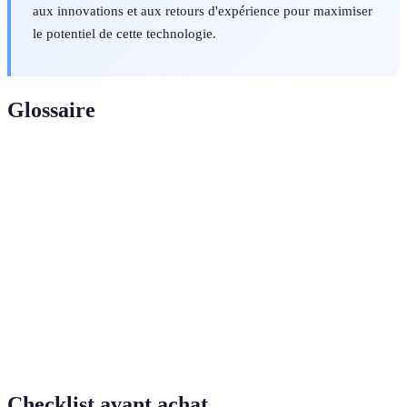
aux innovations et aux retours d'expérience pour maximiser
le potentiel de cette technologie.
Glossaire
Terme
Définition
Réalité
Technologie immersive qui simule des
Virtuelle
environnements en 3D accessibles via un casque.
Sensation d'être complètement présent dans un
Immersion
environnement virtuel de façon réaliste.
Application des éléments de jeu dans des contextes
Gamification
non ludiques pour inciter à l'engagement.
Checklist avant achat