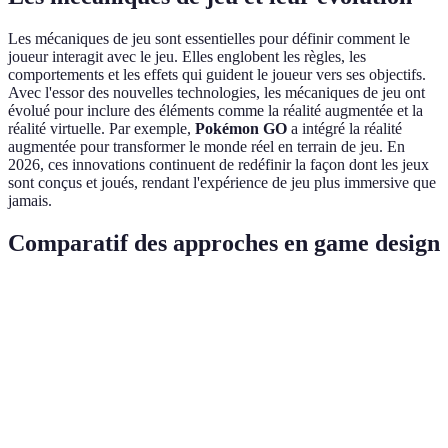
Les mécaniques de jeu sont essentielles pour définir comment le
joueur interagit avec le jeu. Elles englobent les règles, les
comportements et les effets qui guident le joueur vers ses objectifs.
Avec l'essor des nouvelles technologies, les mécaniques de jeu ont
évolué pour inclure des éléments comme la réalité augmentée et la
réalité virtuelle. Par exemple,
Pokémon GO
a intégré la réalité
augmentée pour transformer le monde réel en terrain de jeu. En
2026, ces innovations continuent de redéfinir la façon dont les jeux
sont conçus et joués, rendant l'expérience de jeu plus immersive que
jamais.
Comparatif des approches en game design
Critère
Approche A (Narration)
Approche B (Open Wor
Forte narration
Monde ouvert avec libert
Innovation
adaptative
totale
Choix guidés, impactant
Exploration libre, choix
Jouabilité
l'histoire
multiples