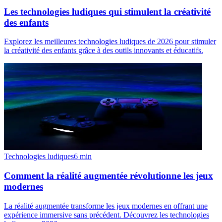
Les technologies ludiques qui stimulent la créativité
des enfants
Explorez les meilleures technologies ludiques de 2026 pour stimuler
la créativité des enfants grâce à des outils innovants et éducatifs.
Technologies ludiques
6
min
Comment la réalité augmentée révolutionne les jeux
modernes
La réalité augmentée transforme les jeux modernes en offrant une
expérience immersive sans précédent. Découvrez les technologies