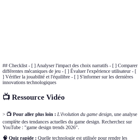
Jouabilité
Qualité de l'interaction entre le joueur et le jeu.
Réalité
Technologie superposant des éléments virtuels
augmentée
au monde réel.
Rétention de
Capacité d'un jeu à inciter les joueurs à revenir.
joueur
## Checklist - [ ] Analyser l'impact des choix narratifs - [ ] Comparer
différentes mécaniques de jeu - [ ] Évaluer l'expérience utilisateur - [
] Vérifier la jouabilité et l'équilibre - [ ] S'informer sur les dernières
innovations technologiques
📺 Ressource Vidéo
>
📺 Pour aller plus loin :
L'évolution du game design
, une analyse
complète des tendances actuelles du game design. Recherchez sur
YouTube : "game design trends 2026".
🧠 Quiz rapide :
Quelle technologie est utilisée pour rendre les