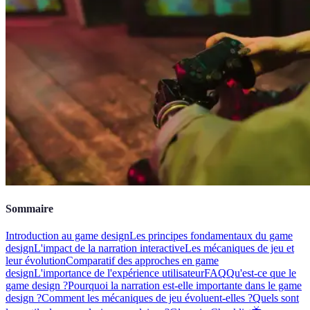
Sommaire
Introduction au game design
Les principes fondamentaux du game
design
L'impact de la narration interactive
Les mécaniques de jeu et
leur évolution
Comparatif des approches en game
design
L'importance de l'expérience utilisateur
FAQ
Qu'est-ce que le
game design ?
Pourquoi la narration est-elle importante dans le game
design ?
Comment les mécaniques de jeu évoluent-elles ?
Quels sont