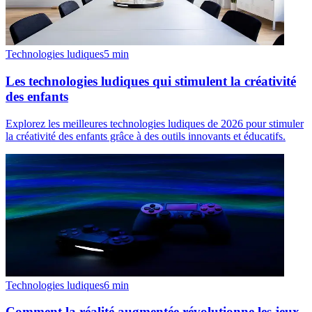
Technologies ludiques
5
min
Les technologies ludiques qui stimulent la créativité
des enfants
Explorez les meilleures technologies ludiques de 2026 pour stimuler
la créativité des enfants grâce à des outils innovants et éducatifs.
Technologies ludiques
6
min
Comment la réalité augmentée révolutionne les jeux