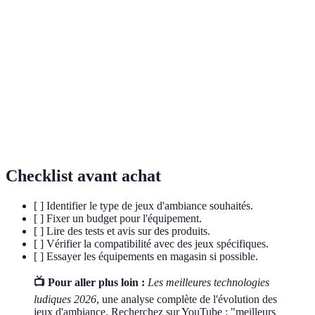
Réalité
Technologie qui superpose des éléments virtuels
Augmentée
à la réalité.
Technologie
Équipements et logiciels visant à enrichir
Ludique
l'expérience de jeu.
Capacité de différents systèmes à fonctionner
Interopérabilité
ensemble.
Checklist avant achat
[ ] Identifier le type de jeux d'ambiance souhaités.
[ ] Fixer un budget pour l'équipement.
[ ] Lire des tests et avis sur des produits.
[ ] Vérifier la compatibilité avec des jeux spécifiques.
[ ] Essayer les équipements en magasin si possible.
📺 Pour aller plus loin :
Les meilleures technologies
ludiques 2026
, une analyse complète de l'évolution des
jeux d'ambiance. Recherchez sur YouTube : "meilleurs