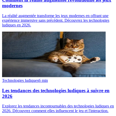
modernes
La réalité augmentée transforme les jeux modernes en offrant une
expérience immersive sans précédent. Découvrez les technologies
ludiques en 2026.
Technologies ludiques
6
min
Les tendances des technologies ludiques à suivre en
2026
Explorez les tendances incontournables des technologies ludiques en
2026. Découvrez comment elles influencent le jeu et l'interaction.