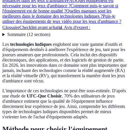
tendances dans les jeux d'ambiance
FAQ
Quel équipement est
nécessaire pour les jeux d'ambiance ?
Comment puis-je savoir si
l'équipement est de bonne qualité ?
Quelles marques sont les
meilleures dans le domaine des technologies ludiques ?
Puis-je
utiliser des équipements de jeux vidéo pour les jeux d'ambiance ?
Glossaire
Checklist avant achat
📊 Avis d'expert :
Sommaire
(
12
sections
)
Les
technologies ludiques
englobent une vaste gamme d'outils et
d'équipements destinés à améliorer l'expérience de jeu, tant pour les
joueurs amateurs que professionnels. Cela inclut des dispositifs
électroniques, des applications, et des logiciels de gestion de partie.
En 2026, les innovations dans ce domaine sont plus importantes que
jamais, incluant des technologies comme la réalité augmentée (RA)
et la réalité virtuelle (RV), qui transforment la manière dont les jeux
d'ambiance sont vécus.
L'importance de ces technologies ne peut être sous-estimée. D'après
une étude de
UFC-Que Choisir
, 70% des utilisateurs de jeux
d'ambiance estiment que la qualité de l'équipement influence
directement leur expérience de jeu. Ainsi, comprendre les différents
types de technologies ludiques disponibles permet de mieux
s'orienter lors de l'achat d'équipements adaptés.
Méthode pour choisir l'équipement