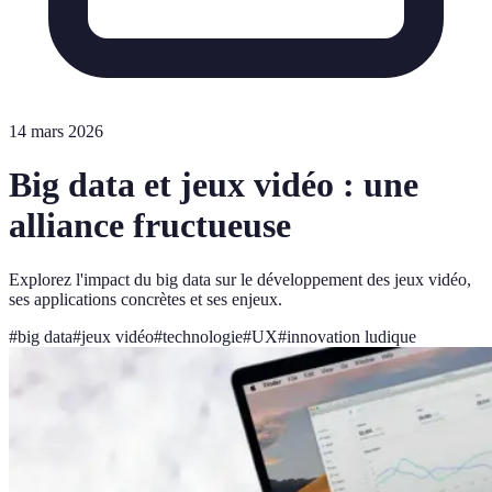
14 mars 2026
Big data et jeux vidéo : une
alliance fructueuse
Explorez l'impact du big data sur le développement des jeux vidéo,
ses applications concrètes et ses enjeux.
#
big data
#
jeux vidéo
#
technologie
#
UX
#
innovation ludique