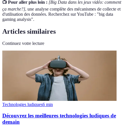
📺 Pour aller plus loin :
[Big Data dans les jeux vidéo: comment
ça marche?]
, une analyse complète des mécanismes de collecte et
d'utilisation des données. Recherchez sur YouTube : "big data
gaming analysis".
Articles similaires
Continuez votre lecture
Technologies ludiques
6
min
Découvrez les meilleures technologies ludiques de
demain