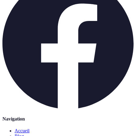
Navigation
Accueil