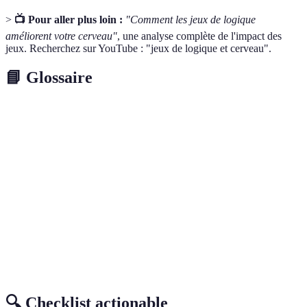
>
📺 Pour aller plus loin :
"Comment les jeux de logique
améliorent votre cerveau"
, une analyse complète de l'impact des
jeux. Recherchez sur YouTube : "jeux de logique et cerveau".
📘 Glossaire
Terme
Définition
Plasticité
Capacité du cerveau à se réorganiser en réponse à
neuronale
de nouvelles informations.
Mémoire de
Type de mémoire utilisé pour le traitement des
travail
informations temporaires.
Planification et direction d'actions pour atteindre
Stratégie
un objectif.
🔍 Checklist actionable