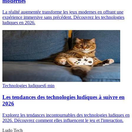
modernes
La réalité augmentée transforme les jeux modernes en offrant une
expérience immersive sans précédent. Découvrez les technologies
ludiques en 2026.
Technologies ludiques
6
min
Les tendances des technologies ludiques à suivre en
2026
Explorez les tendances incontournables des technologies ludiques en
2026. Découvrez comment elles influencent le jeu et l'interaction.
Ludo Tech