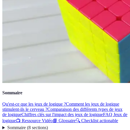
Sommaire
Qu'est-ce que les jeux de logique ?
Comment les jeux de logique
stimulent-ils le cerveau ?
Comparaison des différents types de jeux
de logique
Chiffres clés sur l'impact des jeux de logique
FAQ Jeux de
logique
📺 Ressource Vidéo
📘 Glossaire
🔍 Checklist actionable
Sommaire
(
8
sections
)