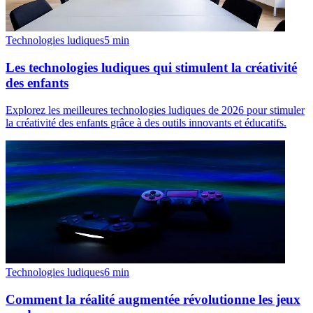
Technologies ludiques
5
min
Les technologies ludiques qui stimulent la créativité
des enfants
Explorez les meilleures technologies ludiques de 2026 pour stimuler
la créativité des enfants grâce à des outils innovants et éducatifs.
Technologies ludiques
6
min
Comment la réalité augmentée révolutionne les jeux