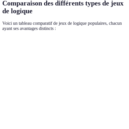
Comparaison des différents types de jeux
de logique
Voici un tableau comparatif de jeux de logique populaires, chacun
ayant ses avantages distincts :
Critère
Sudoku
Échecs
Mots croisés
Mémoire
Développement
Stratégie
Vocabulaire
dédiée
Compétence
Numérique
Critique
Linguistique
Accessibilité
Facile
Modéré
Facile
Exercice
Confrontation
Stimulation
Verdict
quotidien
mentale
linguistique